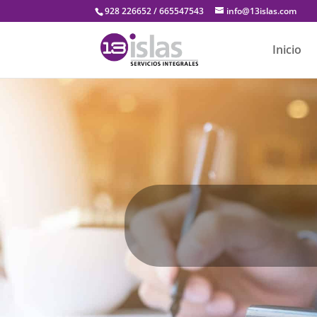
928 226652 / 665547543
info@13islas.com
Inicio