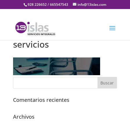
928 226652 / 665547543
info@13islas.com
servicios
Comentarios recientes
Archivos