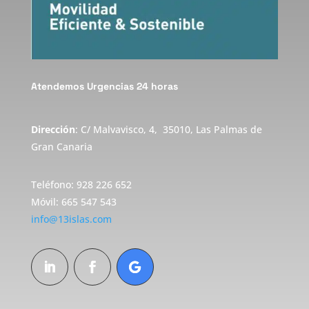
Atendemos Urgencias 24 horas
Dirección
: C/ Malvavisco, 4, 35010, Las Palmas de
Gran Canaria
Teléfono: 928 226 652
Móvil: 665 547 543
info@13islas.com